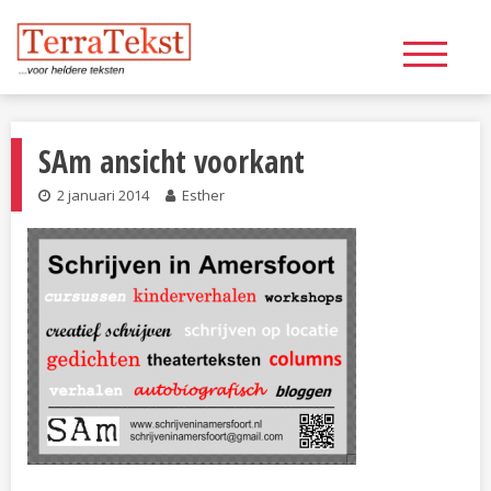
Skip
to
content
SAm ansicht voorkant
2 januari 2014
Esther